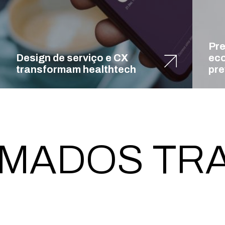
Pr
Design de serviço e CX
ec
transformam healthtech
pre
RANSFORMA